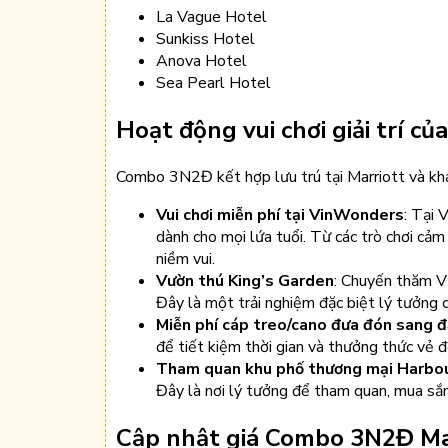
La Vague Hotel
Sunkiss Hotel
Anova Hotel
Sea Pearl Hotel
Hoạt động vui chơi giải trí 
Combo 3N2Đ kết hợp lưu trú tại Marriott và khá
Vui chơi miễn phí tại VinWonders
: Tại 
dành cho mọi lứa tuổi. Từ các trò chơi cả
niềm vui.
Vườn thú King’s Garden
: Chuyến thăm V
Đây là một trải nghiệm đặc biệt lý tưởng 
Miễn phí cáp treo/cano đưa đón sang 
để tiết kiệm thời gian và thưởng thức vẻ đ
Tham quan khu phố thương mại Harbo
Đây là nơi lý tưởng để tham quan, mua sắm
Cập nhật giá Combo 3N2Đ Mar