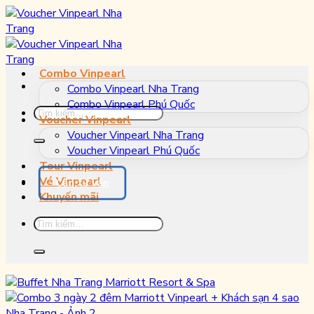
Bỏ
qua
nội
dung
Combo Vinpearl
Combo Vinpearl Nha Trang
Combo Vinpearl Phú Quốc
Tìm
Voucher Vinpearl
kiếm:
Voucher Vinpearl Nha Trang
Voucher Vinpearl Phú Quốc
Tour Vinpearl
Vé Vinpearl
Cần tư vấn
Khuyến mãi
Tìm
kiếm: