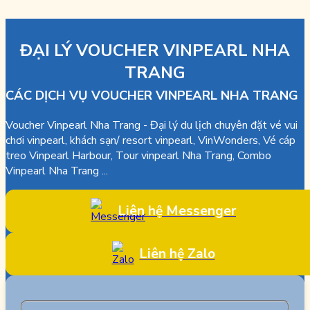
ĐẠI LÝ VOUCHER VINPEARL NHA
TRANG
CÁC DỊCH VỤ VOUCHER VINPEARL NHA TRANG
Voucher Vinpearl Nha Trang - Đại lý du lịch chuyên đặt vé vui
chơi vinpearl, khách sạn/ resort vinpearl, VinWonders, Vé cáp
treo Vinpearl Harbour, Tour vinpearl Nha Trang, Combo
Vinpearl Nha Trang ...
Liên hệ Messenger
Liên hệ Zalo