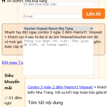
Ăn Buffet: Mỗi bữa sáng
Liên hệ
Nhanh tay đặt ngay combo 3 ngày 2 đêm Marriott Vinpearl
+ Khách sạn 4 sao từ đại lý du lịch VinpearlVoucher.net để
có mức giá ưu đãi nhất. Thông tin giá cả và dịch vụ bao gồm
được cập nhật mới nhất tháng 12/2024.
Đặt ngay
Tư vấn
Mô tả
Siêu
khuyến
Vui lòng kiểm tra kỹ thông tin trước khi
Combo 3 ngày 2 đêm Marriott Vinpearl
+ khách 
mãi
gửi.
biển Nha Trang. Với sự kết hợp hoàn hảo giữa kh
Hệ thống sẽ tự động gửi bảng giá & tài
✅ 01 đêm
liệu qua Zalo hoặc Số ĐT cho quý khách.
Tóm tắt nội dung
nghỉ