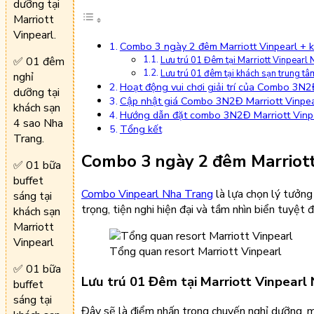
dưỡng tại
Marriott
Vinpearl.
Combo 3 ngày 2 đêm Marriott Vinpearl + k
Lưu trú 01 Đêm tại Marriott Vinpearl
✅ 01 đêm
Lưu trú 01 đêm tại khách sạn trung tâ
nghỉ
Hoạt động vui chơi giải trí của Combo 3N2
dưỡng tại
Cập nhật giá Combo 3N2Đ Marriott Vinpea
khách sạn
Hướng dẫn đặt combo 3N2Đ Marriott Vinpe
4 sao Nha
Tổng kết
Trang.
Combo 3 ngày 2 đêm Marriott 
✅ 01 bữa
buffet
Combo Vinpearl Nha Trang
là lựa chọn lý tưởng
sáng tại
trọng, tiện nghi hiện đại và tầm nhìn biển tuyệt
khách sạn
Marriott
Vinpearl
Tổng quan resort Marriott Vinpearl
✅ 01 bữa
Lưu trú 01 Đêm tại Marriott Vinpearl
buffet
sáng tại
Đây sẽ là điểm nhấn trong chuyến nghỉ dưỡng, ma