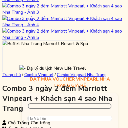
Trang chủ
/
Combo Vinpearl
/
Combo Vinpearl Nha Trang
ĐẶT MUA VOUCHER VINPEARL NHA
TRANG GIÁ RẺ
Combo 3 ngày 2 đêm Marriott
Vinpearl + Khách sạn 4 sao Nha
Trang
Chỗ Trống: Còn trống