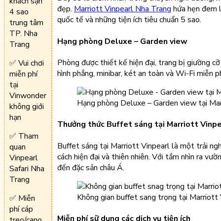
khách sạn
đẹp.
Marriott Vinpearl Nha Trang
hứa hẹn đem lạ
4 sao
quốc tế và những tiện ích tiêu chuẩn 5 sao.
trung tâm
TP. Nha
Hạng phòng Deluxe – Garden view
Trang
Phòng được thiết kế hiện đại, trang bị giường c
✅ Vui chơi
hình phẳng, minibar, két an toàn và Wi-Fi miễn p
miễn phí
tại
Vinwonder
Hạng phòng Deluxe – Garden view tại Mar
không giới
hạn
Thưởng thức Buffet sáng tại Marriott Vinpe
✅ Tham
Buffet sáng tại Marriott Vinpearl là một trải n
quan
cách hiện đại và thiên nhiên. Với tầm nhìn ra vư
Vinpearl
đến đặc sản châu Á.
Safari Nha
Trang
Không gian buffet sang trọng tại Marriott
✅ Miễn
phí cáp
Miễn phí sữ dụng các dịch vụ tiện ích
treo/cano