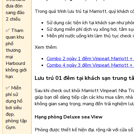
đưa đón
Trong quá trình lưu trú tại Marriott, quý khách c
sang đảo
2 chiều
Sử dụng các tiện ích tại khách sạn như phò
Sử dụng miễn phí dịch vụ xông hơi, tắm sục
✅ Tham
Miễn phí nước uống khi làm thủ tục check in
quan khu
phố
Xem thêm:
thương
mại
Combo 2 ngày 1 đêm Vinpearl Marriott + 
Harbourd
Combo 4 ngày 3 đêm Vinpearl Marriott + 
không giới
hạn.
Lưu trú 01 đêm tại khách sạn trung 
✅ Miễn
Sau khi check out khỏi Marriott Vinpearl Nha Tra
phí sử
giúp bạn dễ dàng tiếp cận các khu mua sắm, nhà 
dụng hồ
không gian sang trọng, mang đến trải nghiệm lưu
bơi siêu
đẹp,
Hạng phòng Deluxe sea View
phòng tập
Gym.
Phòng được thiết kế hiện đại, rộng rãi với cửa s